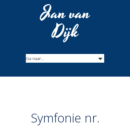
Jan van
Dijk
Symfonie nr.