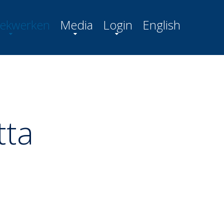
ekwerken
Media
Login
English
tta