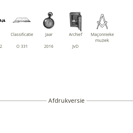
s
Classificatie
Jaar
Archief
Maçonnieke
muziek
2
O 331
2016
JvD
Afdrukversie