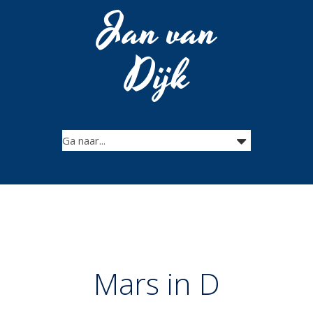
Jan van
Dijk
Mars in D