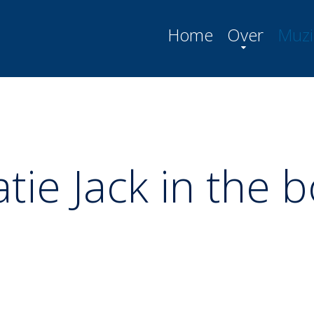
Home
Over
Muzi
tie Jack in the b