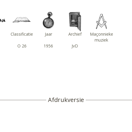
s
Classificatie
Jaar
Archief
Maçonnieke
muziek
O 26
1956
JvD
Afdrukversie