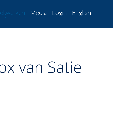
ekwerken
Media
Login
English
ox van Satie